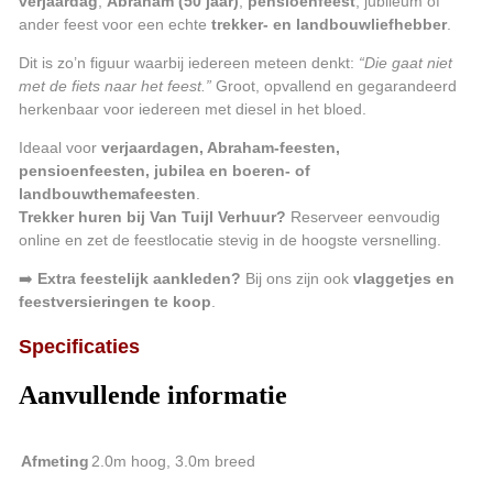
verjaardag
,
Abraham (50 jaar)
,
pensioenfeest
, jubileum of
ander feest voor een echte
trekker- en landbouwliefhebber
.
Dit is zo’n figuur waarbij iedereen meteen denkt:
“Die gaat niet
met de fiets naar het feest.”
Groot, opvallend en gegarandeerd
herkenbaar voor iedereen met diesel in het bloed.
Ideaal voor
verjaardagen, Abraham-feesten,
pensioenfeesten, jubilea en boeren- of
landbouwthemafeesten
.
Trekker huren bij Van Tuijl Verhuur?
Reserveer eenvoudig
online en zet de feestlocatie stevig in de hoogste versnelling.
➡️
Extra feestelijk aankleden?
Bij ons zijn ook
vlaggetjes en
feestversieringen te koop
.
Specificaties
Aanvullende informatie
Afmeting
2.0m hoog, 3.0m breed