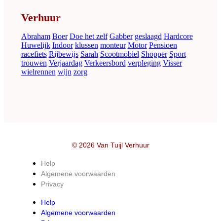
Verhuur
Abraham
Boer
Doe het zelf
Gabber
geslaagd
Hardcore
Huwelijk
Indoor
klussen
monteur
Motor
Pensioen
racefiets
Rijbewijs
Sarah
Scootmobiel
Shopper
Sport
trouwen
Verjaardag
Verkeersbord
verpleging
Visser
wielrennen
wijn
zorg
© 2026 Van Tuijl Verhuur
Help
Algemene voorwaarden
Privacy
Help
Algemene voorwaarden