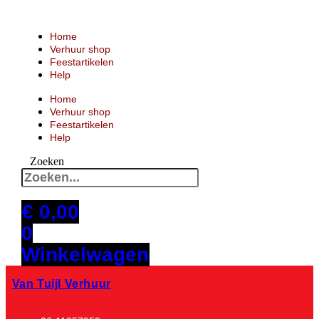
Ga
naar
de
Home
inhoud
Verhuur shop
Feestartikelen
Help
Home
Verhuur shop
Feestartikelen
Help
Zoeken
€
0,00
0
Winkelwagen
Van Tuijl Verhuur