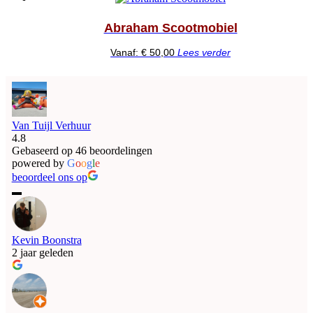
Abraham Scootmobiel
Vanaf:
€
50,00
Lees verder
Van Tuijl Verhuur
4.8
Gebaseerd op 46 beoordelingen
powered by
G
o
o
g
l
e
beoordeel ons op
Kevin Boonstra
2 jaar geleden