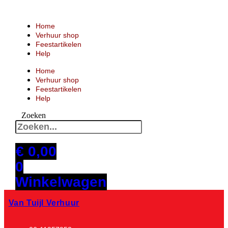
Ga
naar
de
Home
inhoud
Verhuur shop
Feestartikelen
Help
Home
Verhuur shop
Feestartikelen
Help
Zoeken
€
0,00
0
Winkelwagen
Van Tuijl Verhuur