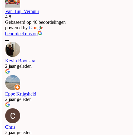
Van Tuijl Verhuur
4.8
Gebaseerd op 46 beoordelingen
powered by
G
o
o
g
l
e
beoordeel ons op
Kevin Boonstra
2 jaar geleden
Eppe Krijgsheld
2 jaar geleden
Chris
2 jaar geleden