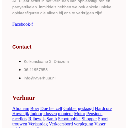
Al 10 jaar actief in het verhuren van opblaasfiguren en
partyartikelen. inmiddels hebben we ook enkele unieke
opblaasfiguren die alleen bij ons te verkrijgen zijn!
Facebook-f
Contact
Kolkensloane 3, Driezum
06-11957953
info@vtverhuur.nl
Verhuur
Abraham
Boer
Doe het zelf
Gabber
geslaagd
Hardcore
Huwelijk
Indoor
klussen
monteur
Motor
Pensioen
racefiets
Rijbewijs
Sarah
Scootmobiel
Shopper
Sport
trouwen
Verjaardag
Verkeersbord
verpleging
Visser