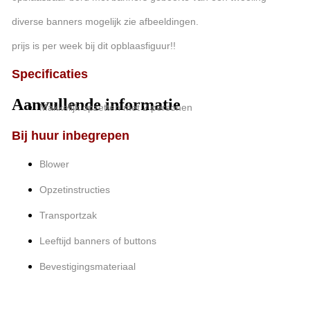
diverse banners mogelijk zie afbeeldingen.
prijs is per week bij dit opblaasfiguur!!
Specificaties
Aanvullende informatie
Makkelijk opzetten met 2 personen
Bij huur inbegrepen
Blower
Opzetinstructies
Transportzak
Leeftijd banners of buttons
Bevestigingsmateriaal